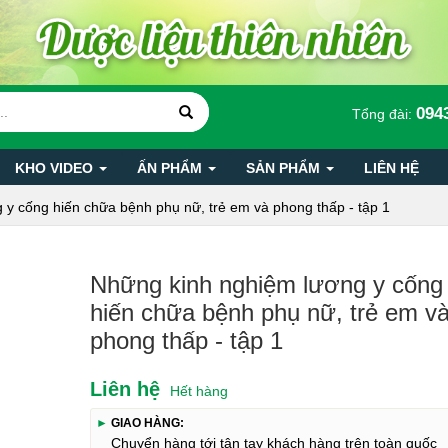
094
Tổng đài:
KHO VIDEO
ẤN PHẨM
SẢN PHẨM
LIÊN HỆ
y cống hiến chữa bệnh phụ nữ, trẻ em và phong thấp - tập 1
Những kinh nghiệm lương y cống
hiến chữa bệnh phụ nữ, trẻ em v
phong thấp - tập 1
Liên hệ
Hết hàng
►
GIAO HÀNG:
Chuyển hàng tới tận tay khách hàng trên toàn quốc