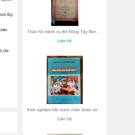
ích lũy
 vào
Thần hộ mệnh ra đời Đông Tây Bệnh Lý học giảng nghĩa
Liên hệ
ó chỉ
Kinh nghiệm bắt mạch chẩn đoán sớm bệnh nan y
Liên hệ