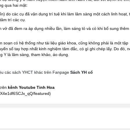
g qua hai mặt:
) do các cụ đã vận dụng trí tuệ khi làm lâm sàng một cách linh hoạt, t
tâm trí các cụ.
ch vở đã đem ra áp dụng nhiều lần, làm sáng tỏ và có khi bổ sung thêm
 soạn có hệ thống như tài liệu giáo khoa, cũng không phải là một tập
ển sổ tay hợp nhất kinh nghiệm tâm đắc, có gì ghi chép lấy. Do đó, n
g Y là lâm sàng, tham khảo, áo dụng.
thiệu các sách YHCT khác trên Fanpage
Sách YH cổ
trên
kênh Youtube Tinh Hoa
rX4e1df6SCJx_qQ/featured
)