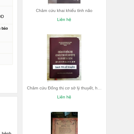
Châm cứu khai khiếu tỉnh não
OD
Liên hệ
m bảo
Châm cứu Đổng thị cơ sở lý thuyết, huyệt vị và cơ chế tác dụng
Liên hệ
, bệnh