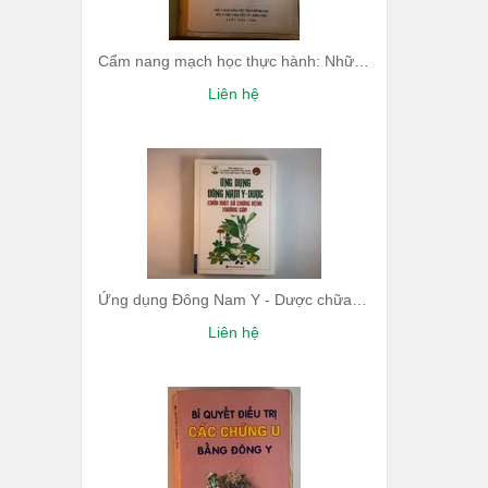
Cẩm nang mạch học thực hành: Những hình đồ tổng hợp mạch lí và phương dược
Liên hệ
Ứng dụng Đông Nam Y - Dược chữa một số bệnh thường gặp - Tập 1
Liên hệ