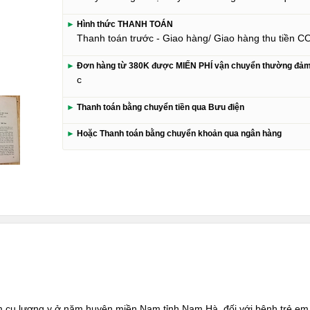
►
Hình thức THANH TOÁN
Thanh toán trước - Giao hàng/ Giao hàng thu tiền C
►
Đơn hàng từ 380K được MIẾN PHÍ vận chuyển thường đả
c
►
Thanh toán bằng chuyển tiền qua Bưu điện
►
Hoặc Thanh toán bằng chuyển khoản qua ngân hàng
 cụ lương y ở năm huyện miền Nam tỉnh Nam Hà, đối với bệnh trẻ em