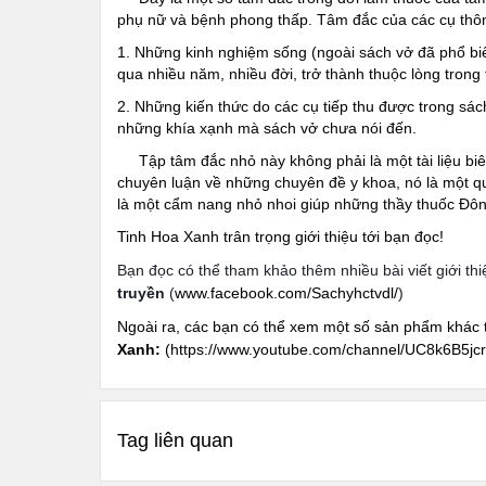
phụ nữ và bệnh phong thấp. Tâm đắc của các cụ thôn
1. Những kinh nghiệm sống (ngoài sách vở đã phổ biến
qua nhiều năm, nhiều đời, trở thành thuộc lòng trong 
2. Những kiến thức do các cụ tiếp thu được trong sá
những khía xạnh mà sách vở chưa nói đến.
Tập tâm đắc nhỏ này không phải là một tài liệu biên
chuyên luận về những chuyên đề y khoa, nó là một quy
là một cẩm nang nhỏ nhoi giúp những thầy thuốc Đôn
Tinh Hoa Xanh trân trọng giới thiệu tới bạn đọc!
Bạn đọc có thể tham khảo thêm nhiều bài viết giới 
truyền
(
www.facebook.com/Sachyhctvdl/
)
Ngoài ra, các bạn có thể xem một số sản phẩm khác 
Xanh:
(
https://www.youtube.com/channel/UC8k6B5jc
Tag liên quan